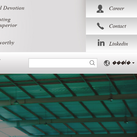
���İ�