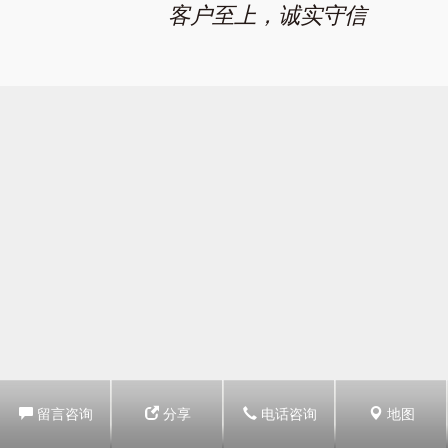
联凯的宗旨：
客户至上，诚实守信
留言咨询
分享
电话咨询
地图